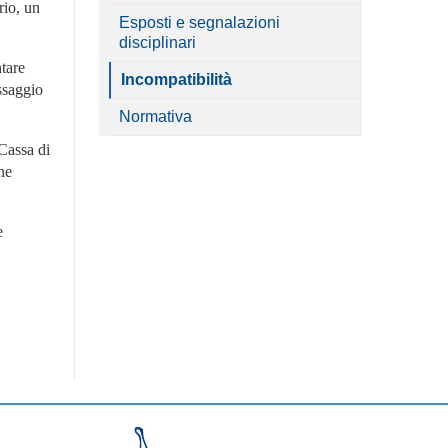
rio, un
Esposti e segnalazioni
disciplinari
ntare
Incompatibilità
assaggio
Normativa
 Cassa di
ne
e