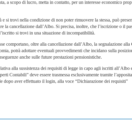
ista, a scopo di lucro, metta in contatto, per un interesse economico prop
tà e si trovi nella condizione di non poter rimuovere la stessa, può prese
 la cancellazione dall’Albo. Si precisa, inoltre, che l’iscrizione o il p
iscritto si trovi in una situazione di incompatibilità.
sse comportano, oltre alla cancellazione dall’Albo, la segnalazione alla
nomia, potrà adottare eventuali provvedimenti che incidano sulla posizio
conseguenze anche sulle future prestazioni pensionistiche.
iva alla sussistenza dei requisiti di legge in capo agli iscritti all’Albo 
perti Contabili” deve essere trasmessa esclusivamente tramite l’apposita
le dopo aver effettuato il login, alla voce “Dichiarazione dei requisiti”